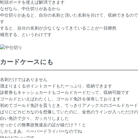
蛇頭ポーチを使えば解消できます
なぜなら、中仕切りがあるから
中仕切りがあると、自分の名刺と頂いた名刺を分けて、収納できるので
す
すると、自分の名刺が少なくなってきていることが一目瞭然
補充する、というわけです
カードケースにも
名刺だけではありません
溜まりまくるポイントカードもたーっぷり、収納できます
診察券もキャッシュカードもゴールドカードだって、収納可能です
ゴールドといえばわたくし、ゴールド免許を保有しております
初めてゴールド免許を貰うとき、てっきりアメックスのゴールドカード
ばりにピカピカなのを想像していたのに、金色のラインが入っただけの
白い免許で少々、ガッカリしました
せっかくの無事故無違反の証が線だけ？！と
しかしまあ、ペーパードライバーなのでね
線だけでいいです