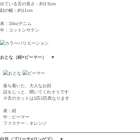
出ている舌の長さ：約3.5cm
顔の幅：約11cm
表：10ozデニム
中：コットンサテン
おとな（紺×ビーマー） ▼
落ち着いた、大人なお顔
話をじっと、聞いてくれそうです
※舌のカットは1匹1匹異なります
表：紺
中：ビーマー
ファスナー：オレンジ
白目（ブリーチ×ロンゲズ） ▼